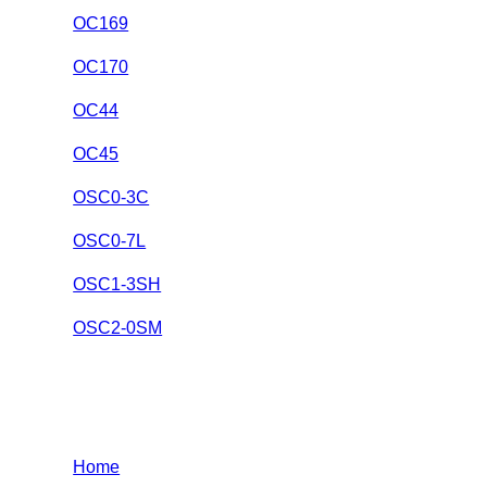
OC169
OC170
OC44
OC45
OSC0-3C
OSC0-7L
OSC1-3SH
OSC2-0SM
Home